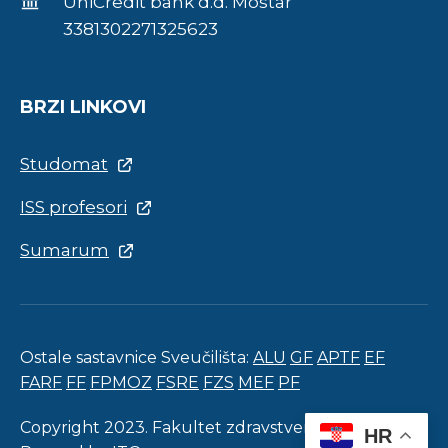
UniCredit bank d.d. Mostar
3381302271325623
BRZI LINKOVI
Studomat
ISS profesori
Sumarum
Ostale sastavnice Sveučilišta:
ALU
GF
APTF
EF
FARF
FF
FPMOZ
FSRE
FZS
MEF
PF
Copyright 2023. Fakultet zdravstvenih studija.
HR