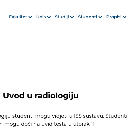
h Button
arch
Fakultet
Upis
Studiji
Studenti
Propisi
r:
ja Uvod u radiologiju
ogiju studenti mogu vidjeti u ISS sustavu. Studenti
 mogu doći na uvid testa u utorak 11.