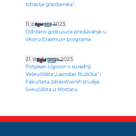
zdravlje glazbenika“.
11. prosinca 2023.
Održano gostujuće predavanje u
okviru Erasmus+ programa
21. studenoga 2023.
Potpisan Ugovor o suradnji
Veleučilišta „Lavoslav Ružička“ i
Fakulteta zdravstvenih studija
Sveučilišta u Mostaru