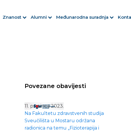
Znanost
Alumni
Međunarodna suradnja
Konta
Povezane obavijesti
11. prosinca 2023.
Na Fakultetu zdravstvenih studija
Sveučilišta u Mostaru održana
radionica na temu „Fizioterapija i