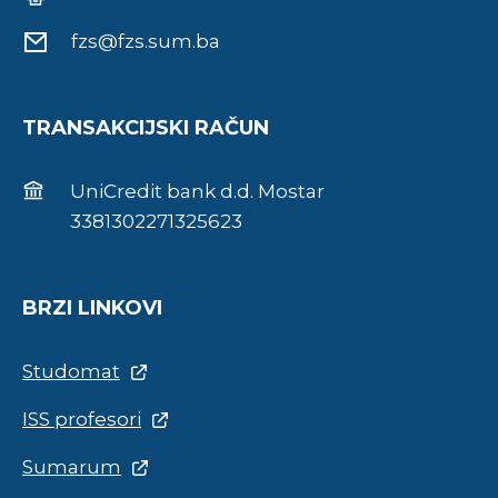
fzs@fzs.sum.ba
TRANSAKCIJSKI RAČUN
UniCredit bank d.d. Mostar
3381302271325623
BRZI LINKOVI
Studomat
ISS profesori
Sumarum