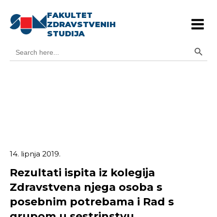
FAKULTET
ZDRAVSTVENIH
STUDIJA
Search Button
Search
for:
14. lipnja 2019.
Rezultati ispita iz kolegija
Zdravstvena njega osoba s
posebnim potrebama i Rad s
grupom u sestrinstvu