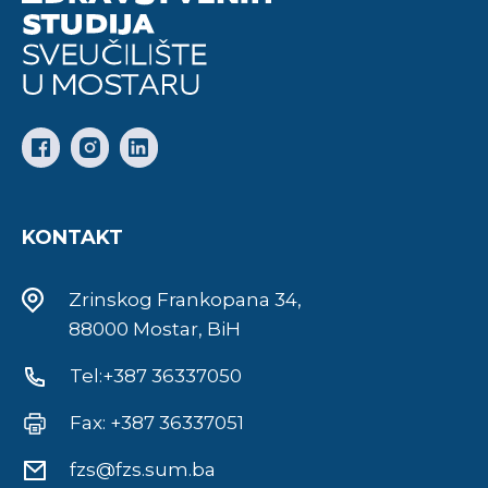
KONTAKT
Zrinskog Frankopana 34,
88000 Mostar, BiH
Tel:+387 36337050
Fax: +387 36337051
fzs@fzs.sum.ba