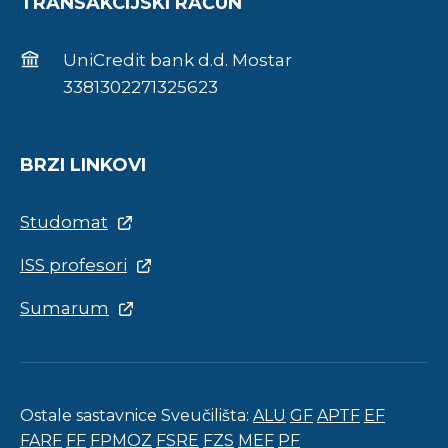
TRANSAKCIJSKI RAČUN
UniCredit bank d.d. Mostar
3381302271325623
BRZI LINKOVI
Studomat
ISS profesori
Sumarum
Ostale sastavnice Sveučilišta:
ALU
GF
APTF
EF
FARF
FF
FPMOZ
FSRE
FZS
MEF
PF