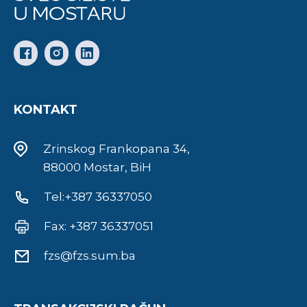
KONTAKT
Zrinskog Frankopana 34,
88000 Mostar, BiH
Tel:+387 36337050
Fax: +387 36337051
fzs@fzs.sum.ba