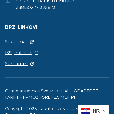
UniCredit bank d.d. Mostar
3381302271325623
BRZI LINKOVI
Studomat
ISS profesori
Sumarum
Ostale sastavnice Sveučilišta:
ALU
GF
APTF
EF
FARF
FF
FPMOZ
FSRE
FZS
MEF
PF
Copyright 2023. Fakultet zdravstvenih studija.
HR