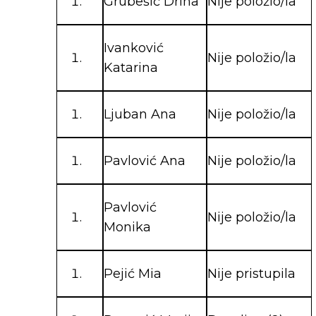
Grubešić Drina
Nije položio/la
Ivanković
Nije položio/la
Katarina
Ljuban Ana
Nije položio/la
Pavlović Ana
Nije položio/la
Pavlović
Nije položio/la
Monika
Pejić Mia
Nije pristupila