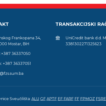
AKT
TRANSAKCIJSKI R
inskog Frankopana 34,
UniCredit bank d.d. 
000 Mostar, BiH
3381302271325623
l:+387 36337050
x: +387 36337051
s@fzs.sum.ba
vnice Sveučilišta:
ALU
GF
APTF
EF
FARF
FF
FPMOZ
FSRE