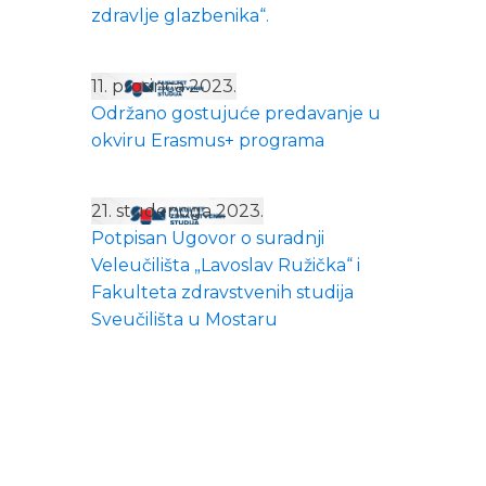
zdravlje glazbenika“.
11. prosinca 2023.
Održano gostujuće predavanje u
okviru Erasmus+ programa
21. studenoga 2023.
Potpisan Ugovor o suradnji
Veleučilišta „Lavoslav Ružička“ i
Fakulteta zdravstvenih studija
Sveučilišta u Mostaru