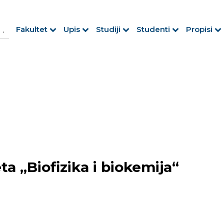
h Button
arch
Fakultet
Upis
Studiji
Studenti
Propisi
r:
ta „Biofizika i biokemija“