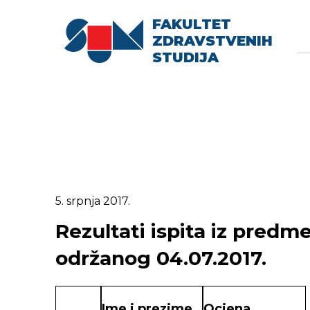
FAKULTET
Searc
Se
ZDRAVSTVENIH
fo
STUDIJA
5. srpnja 2017.
Rezultati ispita iz predme
održanog 04.07.2017.
Ime i prezime
Ocjena