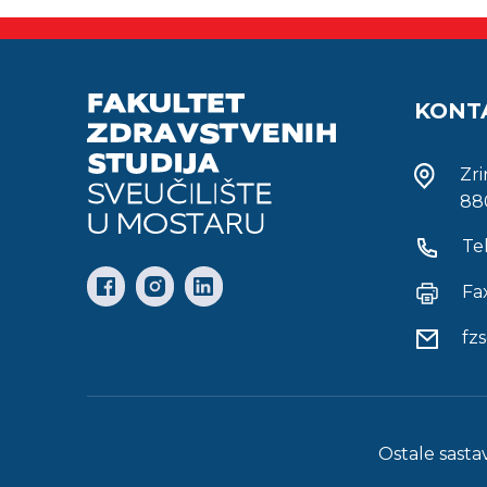
KONT
Zr
88
Te
Fa
fz
Ostale sasta