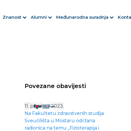
Znanost
Alumni
Međunarodna suradnja
Konta
Povezane obavijesti
11. prosinca 2023.
Na Fakultetu zdravstvenih studija
Sveučilišta u Mostaru održana
radionica na temu „Fizioterapija i