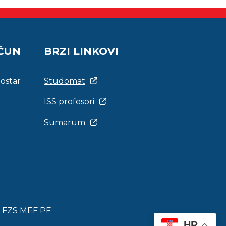
AČUN
BRZI LINKOVI
Mostar
Studomat
ISS profesori
Sumarum
FZS
MEF
PF
HR