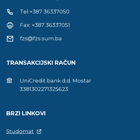
Tel:+387 36337050
Fax: +387 36337051
fzs@fzs.sum.ba
TRANSAKCIJSKI RAČUN
UniCredit bank d.d. Mostar
3381302271325623
BRZI LINKOVI
Studomat