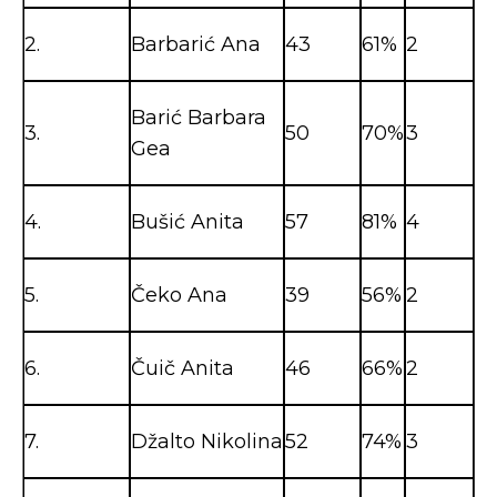
2.
Barbarić Ana
43
61%
2
Barić Barbara
3.
50
70%
3
Gea
4.
Bušić Anita
57
81%
4
5.
Čeko Ana
39
56%
2
6.
Čuič Anita
46
66%
2
7.
Džalto Nikolina
52
74%
3