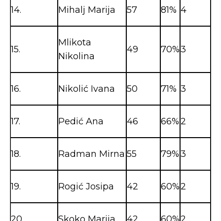
14.
Mihalj Marija
57
81%
4
Mlikota
15.
49
70%
3
Nikolina
16.
Nikolić Ivana
50
71%
3
17.
Pedić Ana
46
66%
2
18.
Radman Mirna
55
79%
3
19.
Rogić Josipa
42
60%
2
20.
Skoko Marija
42
60%
2