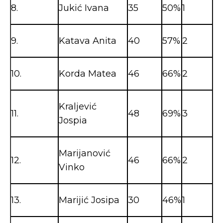
8.
Jukić Ivana
35
50%
1
9.
Katava Anita
40
57%
2
10.
Korda Matea
46
66%
2
Kraljević
11.
48
69%
3
Jospia
Marijanović
12.
46
66%
2
Vinko
13.
Marijić Josipa
30
46%
1