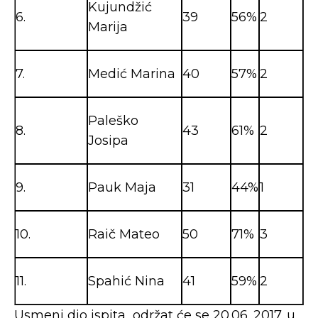
Kujundžić
6.
39
56%
2
Marija
7.
Medić Marina
40
57%
2
Paleško
8.
43
61%
2
Josipa
9.
Pauk Maja
31
44%
1
10.
Raič Mateo
50
71%
3
11.
Spahić Nina
41
59%
2
Usmeni dio ispita održat će se 20.06. 2017. u