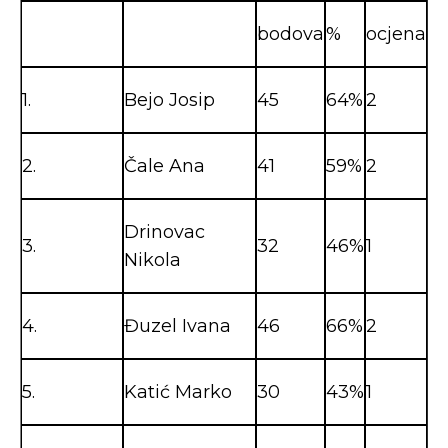
bodova
%
ocjena
1.
Bejo Josip
45
64%
2
2.
Čale Ana
41
59%
2
Drinovac
3.
32
46%
1
Nikola
4.
Đuzel Ivana
46
66%
2
5.
Katić Marko
30
43%
1