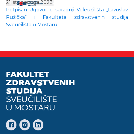
21. studenoga 2023.
Potpisan Ugovor o suradnji Veleučilišta „Lavoslav
Ružička“ i Fakulteta zdravstvenih studija
Sveučilišta u Mostaru