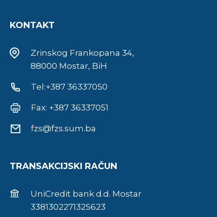
KONTAKT
Zrinskog Frankopana 34,
88000 Mostar, BiH
Tel:+387 36337050
Fax: +387 36337051
fzs@fzs.sum.ba
TRANSAKCIJSKI RAČUN
UniCredit bank d.d. Mostar
3381302271325623