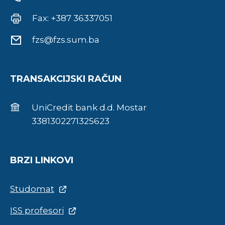
Fax: +387 36337051
fzs@fzs.sum.ba
TRANSAKCIJSKI RAČUN
UniCredit bank d.d. Mostar
3381302271325623
BRZI LINKOVI
Studomat
ISS profesori