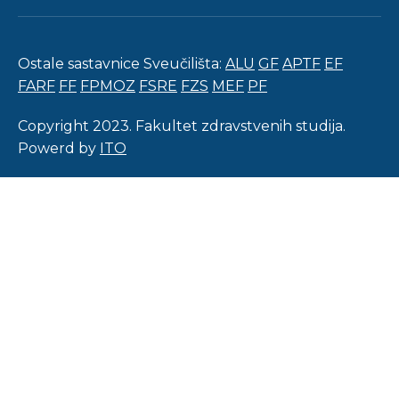
Ostale sastavnice Sveučilišta:
ALU
GF
APTF
EF
FARF
FF
FPMOZ
FSRE
FZS
MEF
PF
Copyright 2023. Fakultet zdravstvenih studija.
Powerd by
ITO