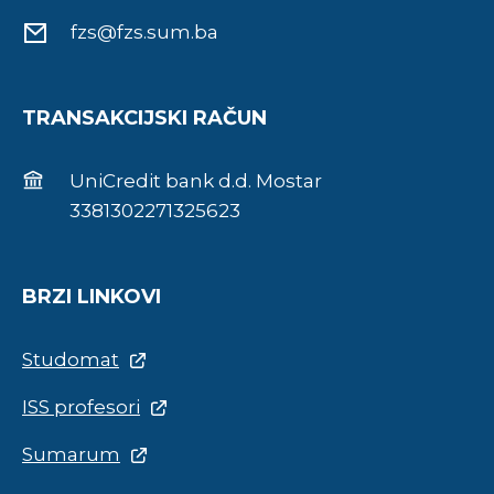
fzs@fzs.sum.ba
TRANSAKCIJSKI RAČUN
UniCredit bank d.d. Mostar
3381302271325623
BRZI LINKOVI
Studomat
ISS profesori
Sumarum