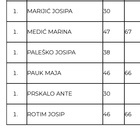
MARIJIĆ JOSIPA
30
MEDIĆ MARINA
47
67
PALEŠKO JOSIPA
38
PAUK MAJA
46
66
PRSKALO ANTE
30
ROTIM JOSIP
46
66