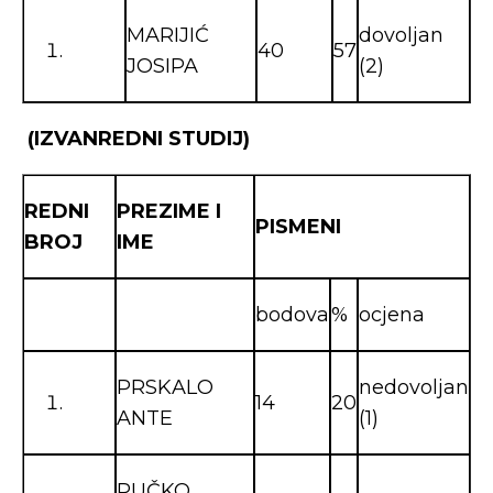
MARIJIĆ
dovoljan
40
57
JOSIPA
(2)
(IZVANREDNI STUDIJ)
REDNI
PREZIME I
PISMENI
BROJ
IME
bodova
%
ocjena
PRSKALO
nedovoljan
14
20
ANTE
(1)
PUČKO