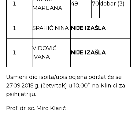
49
70
dobar (3)
MARIJANA
SPAHIĆ NINA
NIJE IZAŠLA
VIDOVIĆ
NIJE IZAŠLA
IVANA
Usmeni dio ispita/upis ocjena održat će se
h
27.09.2018.g. (četvrtak) u 10,00
na Klinici za
psihijatriju.
Prof. dr. sc. Miro Klarić