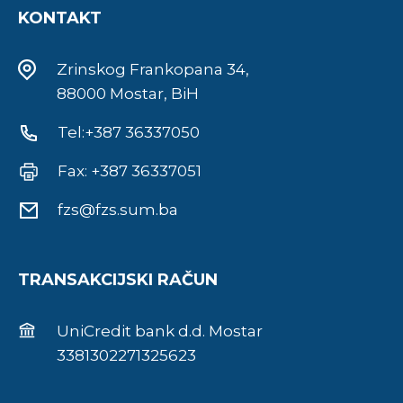
KONTAKT
Zrinskog Frankopana 34,
88000 Mostar, BiH
Tel:+387 36337050
Fax: +387 36337051
fzs@fzs.sum.ba
TRANSAKCIJSKI RAČUN
UniCredit bank d.d. Mostar
3381302271325623