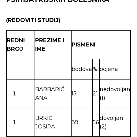
(REDOVITI STUDIJ)
REDNI
PREZIME I
PISMENI
BROJ
IME
bodova
%
ocjena
BARBARIĆ
nedovoljan
15
21
ANA
(1)
BRKIĆ
dovoljan
39
56
JOSIPA
(2)