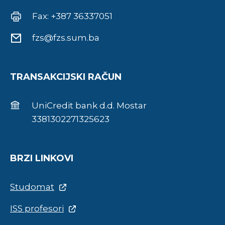
Fax: +387 36337051
fzs@fzs.sum.ba
TRANSAKCIJSKI RAČUN
UniCredit bank d.d. Mostar
3381302271325623
BRZI LINKOVI
Studomat
ISS profesori