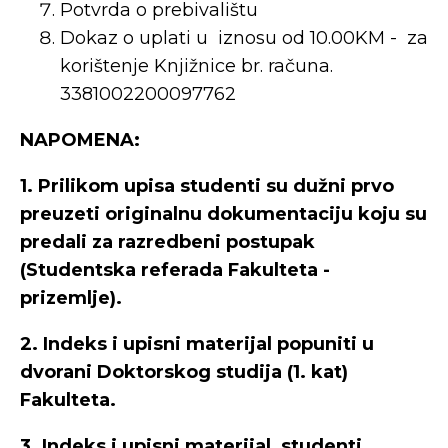
Potvrda o prebivalištu
Dokaz o uplati u iznosu od 10.00KM - za
korištenje Knjižnice br. računa.
3381002200097762
NAPOMENA:
1. Prilikom upisa studenti su dužni prvo
preuzeti originalnu dokumentaciju koju su
predali za razredbeni postupak
(Studentska referada Fakulteta -
prizemlje).
2. Indeks i upisni materijal popuniti u
dvorani Doktorskog studija (1. kat)
Fakulteta.
3. Indeks i upisni materijal studenti