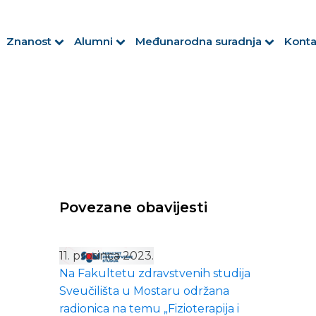
Znanost
Alumni
Međunarodna suradnja
Konta
Povezane obavijesti
11. prosinca 2023.
Na Fakultetu zdravstvenih studija
Sveučilišta u Mostaru održana
radionica na temu „Fizioterapija i