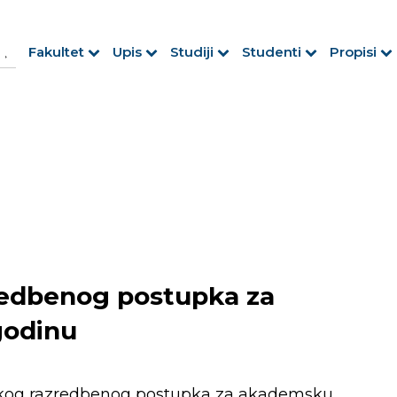
h Button
arch
Fakultet
Upis
Studiji
Studenti
Propisi
r:
zredbenog postupka za
godinu
jskog razredbenog postupka za akademsku