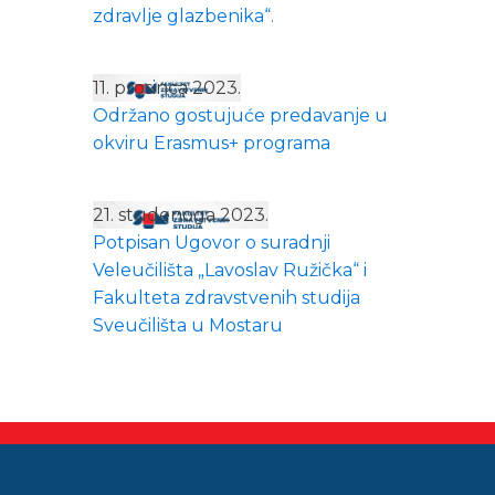
zdravlje glazbenika“.
11. prosinca 2023.
Održano gostujuće predavanje u
okviru Erasmus+ programa
21. studenoga 2023.
Potpisan Ugovor o suradnji
Veleučilišta „Lavoslav Ružička“ i
Fakulteta zdravstvenih studija
Sveučilišta u Mostaru