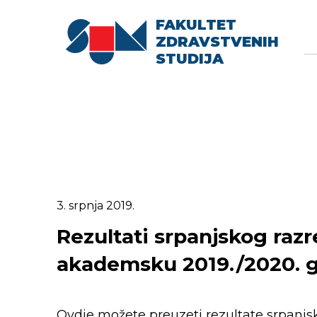
FAKULTET
Searc
Se
ZDRAVSTVENIH
fo
STUDIJA
3. srpnja 2019.
Rezultati srpanjskog ra
akademsku 2019./2020. 
Ovdje možete preuzeti rezultate srpan