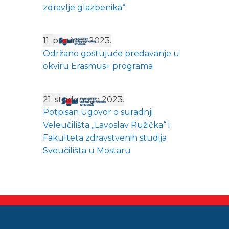
zdravlje glazbenika“.
11. prosinca 2023.
Održano gostujuće predavanje u
okviru Erasmus+ programa
21. studenoga 2023.
Potpisan Ugovor o suradnji
Veleučilišta „Lavoslav Ružička“ i
Fakulteta zdravstvenih studija
Sveučilišta u Mostaru