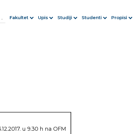
h Button
arch
Fakultet
Upis
Studiji
Studenti
Propisi
r:
.12.2017. u 9.30 h na OFM