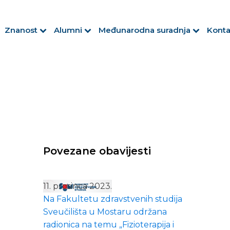
Znanost
Alumni
Međunarodna suradnja
Konta
Povezane obavijesti
11. prosinca 2023.
Na Fakultetu zdravstvenih studija
Sveučilišta u Mostaru održana
radionica na temu „Fizioterapija i