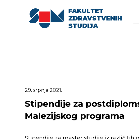
FAKULTET
Searc
Se
ZDRAVSTVENIH
fo
STUDIJA
29. srpnja 2021.
Stipendije za postdiploms
Malezijskog programa
Stipendije za master studije iz različitih 