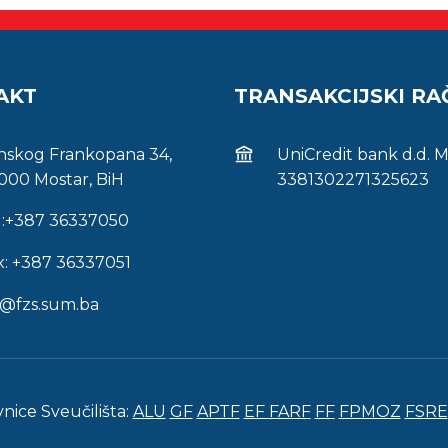
AKT
TRANSAKCIJSKI R
inskog Frankopana 34,
UniCredit bank d.d. 
000 Mostar, BiH
3381302271325623
l:+387 36337050
x: +387 36337051
s@fzs.sum.ba
vnice Sveučilišta:
ALU
GF
APTF
EF
FARF
FF
FPMOZ
FSRE