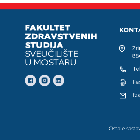
KONT
Zr
88
Te
Fa
fz
Ostale sasta