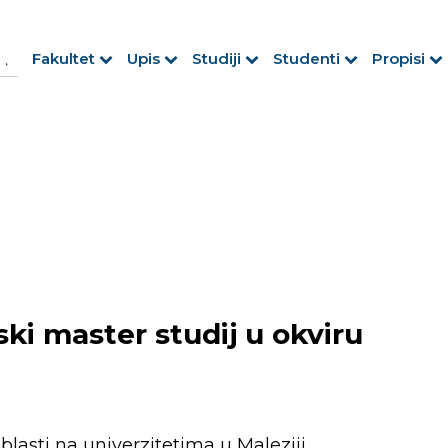
h Button
arch
Fakultet
Upis
Studiji
Studenti
Propisi
r:
ki master studij u okviru
oblasti na univerzitetima u Maleziji.