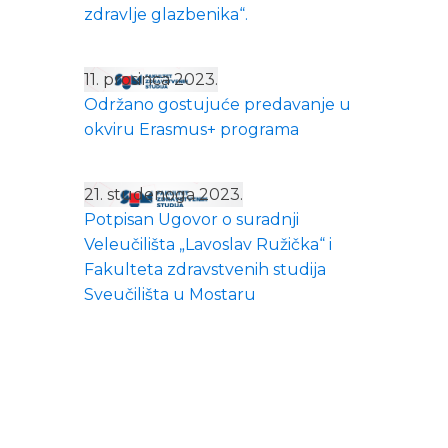
zdravlje glazbenika“.
11. prosinca 2023.
Održano gostujuće predavanje u
okviru Erasmus+ programa
21. studenoga 2023.
Potpisan Ugovor o suradnji
Veleučilišta „Lavoslav Ružička“ i
Fakulteta zdravstvenih studija
Sveučilišta u Mostaru