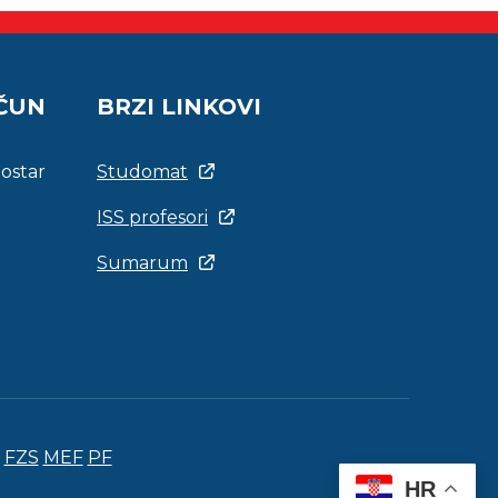
AČUN
BRZI LINKOVI
Mostar
Studomat
ISS profesori
Sumarum
FZS
MEF
PF
HR