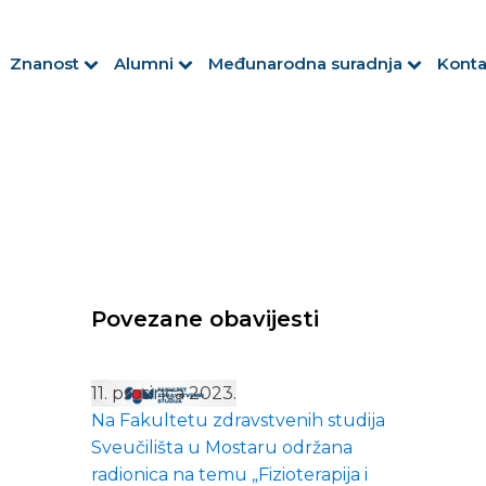
Znanost
Alumni
Međunarodna suradnja
Konta
Povezane obavijesti
11. prosinca 2023.
Na Fakultetu zdravstvenih studija
Sveučilišta u Mostaru održana
radionica na temu „Fizioterapija i