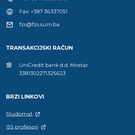
Fax: +387 36337051
fzs@fzs.sum.ba
TRANSAKCIJSKI RAČUN
UniCredit bank d.d. Mostar
3381302271325623
BRZI LINKOVI
Studomat
ISS profesori