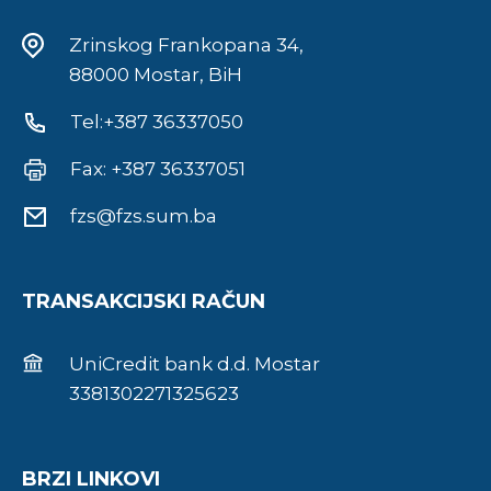
Zrinskog Frankopana 34,
88000 Mostar, BiH
Tel:+387 36337050
Fax: +387 36337051
fzs@fzs.sum.ba
TRANSAKCIJSKI RAČUN
UniCredit bank d.d. Mostar
3381302271325623
BRZI LINKOVI