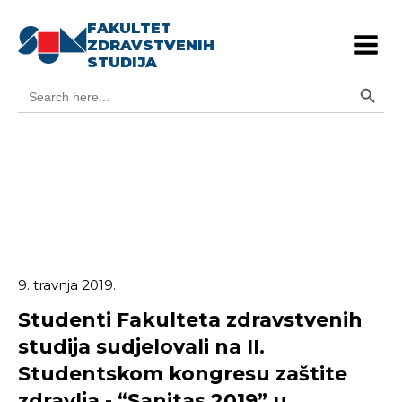
FAKULTET
ZDRAVSTVENIH
STUDIJA
Search Button
Search
for:
9. travnja 2019.
Studenti Fakulteta zdravstvenih
studija sudjelovali na II.
Studentskom kongresu zaštite
zdravlja - “Sanitas 2019” u