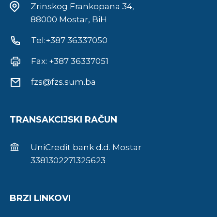
Zrinskog Frankopana 34,
88000 Mostar, BiH
Tel:+387 36337050
Fax: +387 36337051
fzs@fzs.sum.ba
TRANSAKCIJSKI RAČUN
UniCredit bank d.d. Mostar
3381302271325623
BRZI LINKOVI