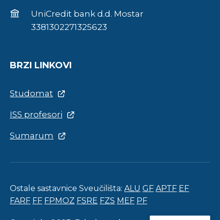
UniCredit bank d.d. Mostar
3381302271325623
BRZI LINKOVI
Studomat
ISS profesori
Sumarum
Ostale sastavnice Sveučilišta:
ALU
GF
APTF
EF
FARF
FF
FPMOZ
FSRE
FZS
MEF
PF