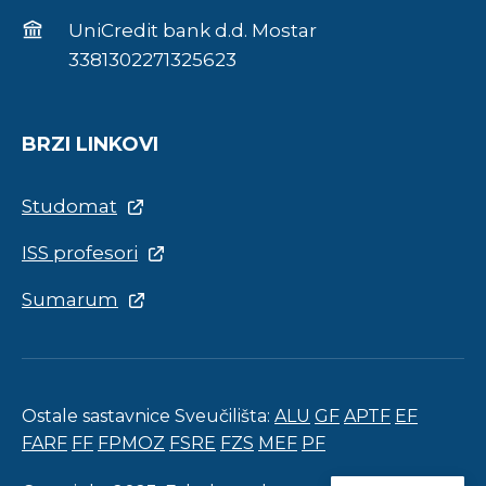
UniCredit bank d.d. Mostar
3381302271325623
BRZI LINKOVI
Studomat
ISS profesori
Sumarum
Ostale sastavnice Sveučilišta:
ALU
GF
APTF
EF
FARF
FF
FPMOZ
FSRE
FZS
MEF
PF