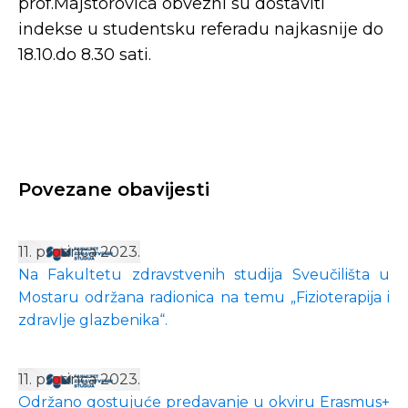
prof.Majstorovića obvezni su dostaviti
indekse u studentsku referadu najkasnije do
18.10.do 8.30 sati.
Povezane obavijesti
11. prosinca 2023.
Na Fakultetu zdravstvenih studija Sveučilišta u
Mostaru održana radionica na temu „Fizioterapija i
zdravlje glazbenika“.
11. prosinca 2023.
Održano gostujuće predavanje u okviru Erasmus+