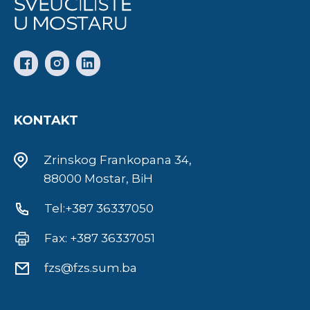
KONTAKT
Zrinskog Frankopana 34,
88000 Mostar, BiH
Tel:+387 36337050
Fax: +387 36337051
fzs@fzs.sum.ba