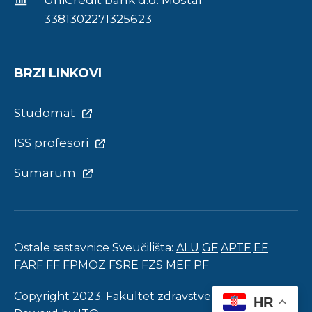
UniCredit bank d.d. Mostar
3381302271325623
BRZI LINKOVI
Studomat
ISS profesori
Sumarum
Ostale sastavnice Sveučilišta:
ALU
GF
APTF
EF
FARF
FF
FPMOZ
FSRE
FZS
MEF
PF
Copyright 2023. Fakultet zdravstvenih studija.
HR