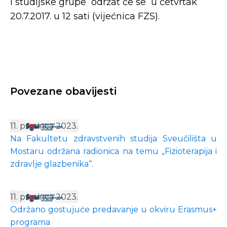
i studijske grupe održat će se u četvrtak
20.7.2017. u 12 sati (vijećnica FZS).
Povezane obavijesti
11. prosinca 2023.
Na Fakultetu zdravstvenih studija Sveučilišta u
Mostaru održana radionica na temu „Fizioterapija i
zdravlje glazbenika“.
11. prosinca 2023.
Održano gostujuće predavanje u okviru Erasmus+
programa