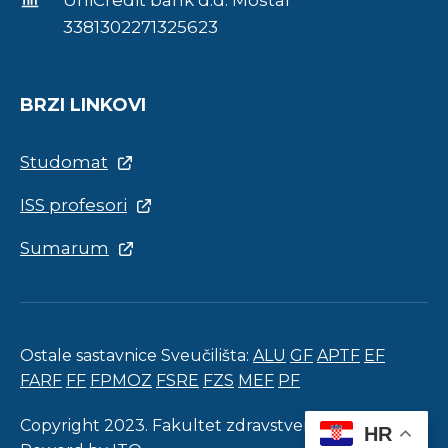
UniCredit bank d.d. Mostar
3381302271325623
BRZI LINKOVI
Studomat
ISS profesori
Sumarum
Ostale sastavnice Sveučilišta:
ALU
GF
APTF
EF
FARF
FF
FPMOZ
FSRE
FZS
MEF
PF
Copyright 2023. Fakultet zdravstvenih studija.
HR