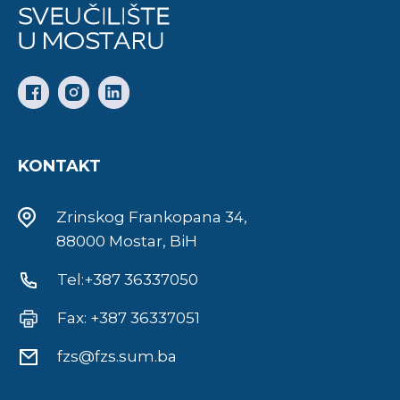
KONTAKT
Zrinskog Frankopana 34,
88000 Mostar, BiH
Tel:+387 36337050
Fax: +387 36337051
fzs@fzs.sum.ba