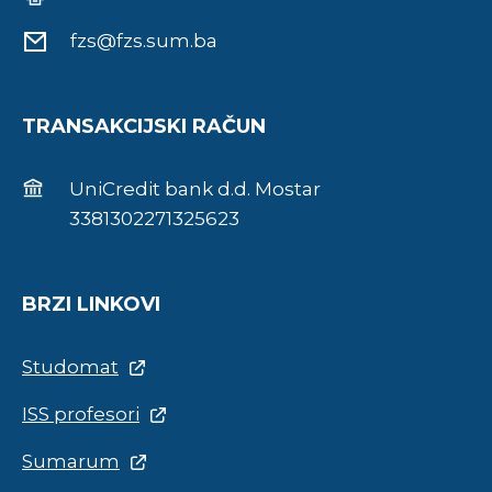
fzs@fzs.sum.ba
TRANSAKCIJSKI RAČUN
UniCredit bank d.d. Mostar
3381302271325623
BRZI LINKOVI
Studomat
ISS profesori
Sumarum