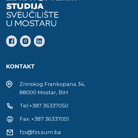
KONTAKT
Zrinskog Frankopana 34,
88000 Mostar, BiH
Tel:+387 36337050
Fax: +387 36337051
fzs@fzs.sum.ba