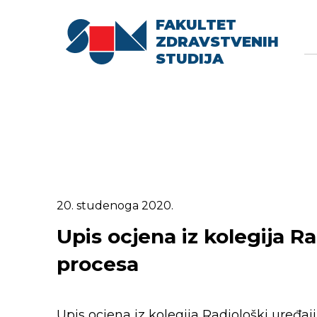
FAKULTET
Searc
Se
ZDRAVSTVENIH
fo
STUDIJA
20. studenoga 2020.
Upis ocjena iz kolegija Ra
procesa
Upis ocjena iz kolegija Radiološki uređaji