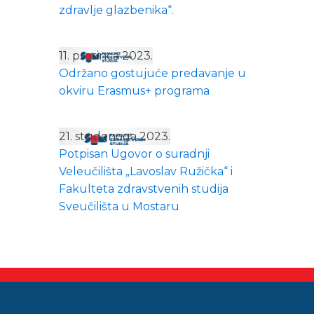
zdravlje glazbenika“.
11. prosinca 2023.
Održano gostujuće predavanje u
okviru Erasmus+ programa
21. studenoga 2023.
Potpisan Ugovor o suradnji
Veleučilišta „Lavoslav Ružička“ i
Fakulteta zdravstvenih studija
Sveučilišta u Mostaru