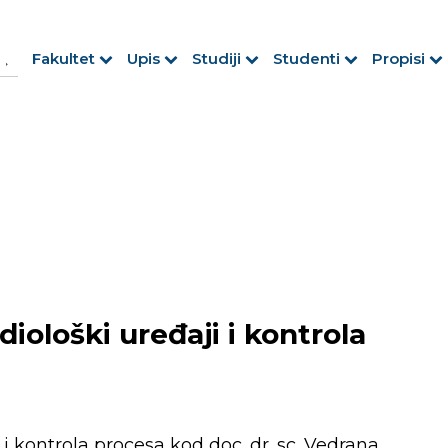
h Button
arch
Fakultet
Upis
Studiji
Studenti
Propisi
r:
diološki uređaji i kontrola
 i kontrola procesa kod doc. dr. sc. Vedrana