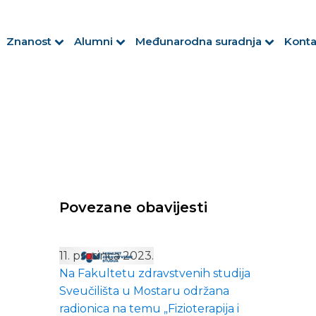
Znanost
Alumni
Međunarodna suradnja
Konta
Povezane obavijesti
11. prosinca 2023.
Na Fakultetu zdravstvenih studija
Sveučilišta u Mostaru održana
radionica na temu „Fizioterapija i