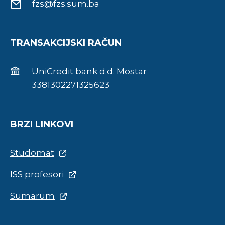
fzs@fzs.sum.ba
TRANSAKCIJSKI RAČUN
UniCredit bank d.d. Mostar
3381302271325623
BRZI LINKOVI
Studomat
ISS profesori
Sumarum