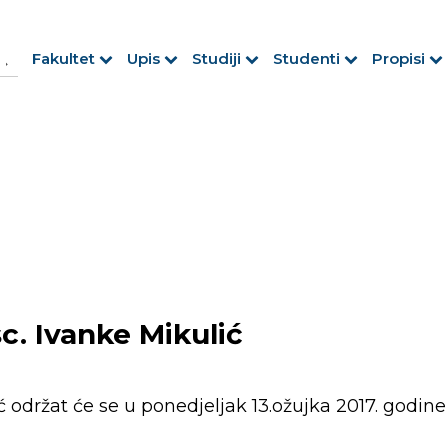
h Button
arch
Fakultet
Upis
Studiji
Studenti
Propisi
r:
sc. Ivanke Mikulić
ć održat će se u ponedjeljak 13.ožujka 2017. godine