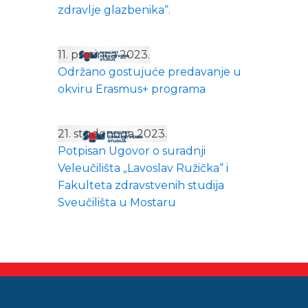
zdravlje glazbenika“.
11. prosinca 2023.
Održano gostujuće predavanje u
okviru Erasmus+ programa
21. studenoga 2023.
Potpisan Ugovor o suradnji
Veleučilišta „Lavoslav Ružička“ i
Fakulteta zdravstvenih studija
Sveučilišta u Mostaru