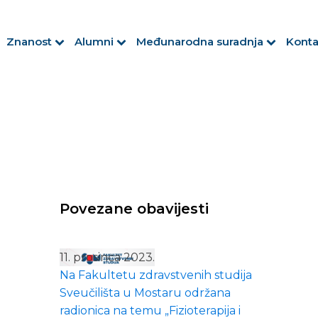
Znanost
Alumni
Međunarodna suradnja
Konta
Povezane obavijesti
11. prosinca 2023.
Na Fakultetu zdravstvenih studija
Sveučilišta u Mostaru održana
radionica na temu „Fizioterapija i