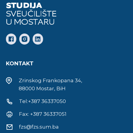
KONTAKT
Zrinskog Frankopana 34,
88000 Mostar, BiH
Tel:+387 36337050
Fax: +387 36337051
fzs@fzs.sum.ba