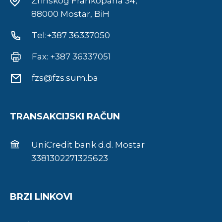
Zrinskog Frankopana 34,
88000 Mostar, BiH
Tel:+387 36337050
Fax: +387 36337051
fzs@fzs.sum.ba
TRANSAKCIJSKI RAČUN
UniCredit bank d.d. Mostar
3381302271325623
BRZI LINKOVI