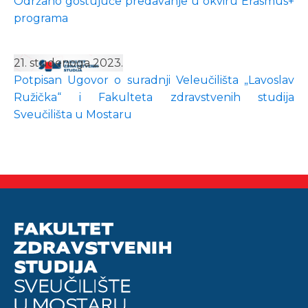
Održano gostujuće predavanje u okviru Erasmus+
programa
21. studenoga 2023.
Potpisan Ugovor o suradnji Veleučilišta „Lavoslav
Ružička“ i Fakulteta zdravstvenih studija
Sveučilišta u Mostaru