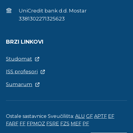
UniCredit bank d.d. Mostar
3381302271325623
BRZI LINKOVI
Studomat
ISS profesori
Sumarum
Ostale sastavnice Sveučilišta:
ALU
GF
APTF
EF
FARF
FF
FPMOZ
FSRE
FZS
MEF
PF