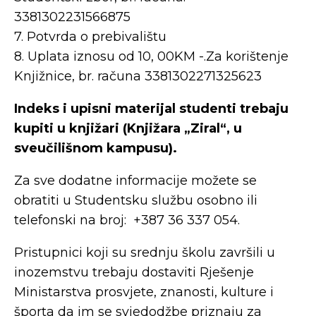
3381302231566875
7. Potvrda o prebivalištu
8. Uplata iznosu od 10, 00KM -.Za korištenje
Knjižnice, br. računa 3381302271325623
Indeks i upisni materijal studenti trebaju
kupiti u knjižari (Knjižara „Ziral“, u
sveučilišnom kampusu).
Za sve dodatne informacije možete se
obratiti u Studentsku službu osobno ili
telefonski na broj: +387 36 337 054.
Pristupnici koji su srednju školu završili u
inozemstvu trebaju dostaviti Rješenje
Ministarstva prosvjete, znanosti, kulture i
športa da im se svjedodžbe priznaju za