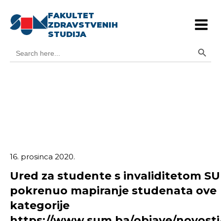
FAKULTET
ZDRAVSTVENIH
STUDIJA
Search Button
Search
for:
16. prosinca 2020.
Ured za studente s invaliditetom S
pokrenuo mapiranje studenata ove
kategorije
https://www.sum.ba/objave/novosti