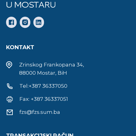
KONTAKT
Zrinskog Frankopana 34,
88000 Mostar, BiH
Tel:+387 36337050
Fax: +387 36337051
fzs@fzs.sum.ba
TRANSAKCIJSKI RAČUN