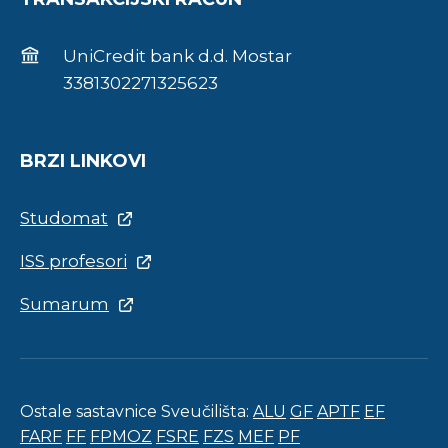
UniCredit bank d.d. Mostar
3381302271325623
BRZI LINKOVI
Studomat
ISS profesori
Sumarum
Ostale sastavnice Sveučilišta:
ALU
GF
APTF
EF
FARF
FF
FPMOZ
FSRE
FZS
MEF
PF