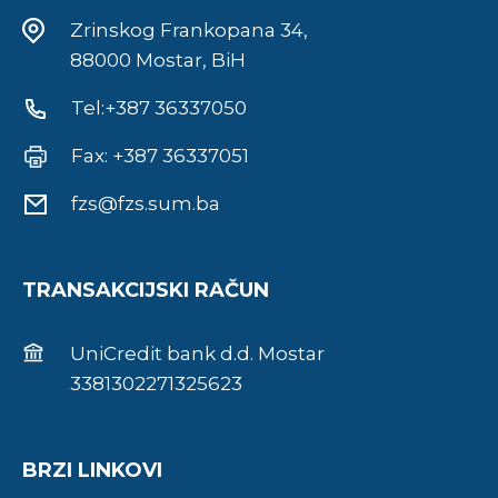
Zrinskog Frankopana 34,
88000 Mostar, BiH
Tel:+387 36337050
Fax: +387 36337051
fzs@fzs.sum.ba
TRANSAKCIJSKI RAČUN
UniCredit bank d.d. Mostar
3381302271325623
BRZI LINKOVI