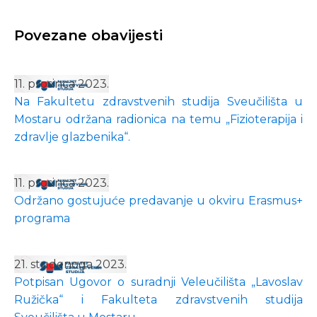
Povezane obavijesti
11. prosinca 2023.
Na Fakultetu zdravstvenih studija Sveučilišta u
Mostaru održana radionica na temu „Fizioterapija i
zdravlje glazbenika“.
11. prosinca 2023.
Održano gostujuće predavanje u okviru Erasmus+
programa
21. studenoga 2023.
Potpisan Ugovor o suradnji Veleučilišta „Lavoslav
Ružička“ i Fakulteta zdravstvenih studija