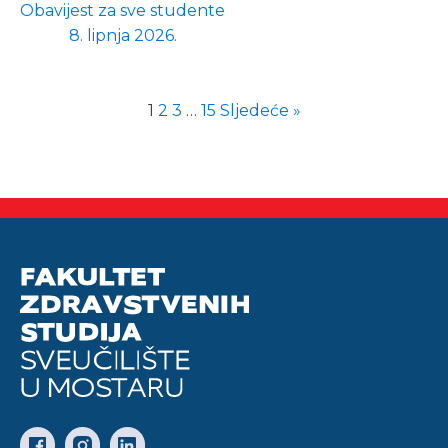
Obavijest za sve studente
8. lipnja 2026.
1
2
3
…
15
Sljedeće »