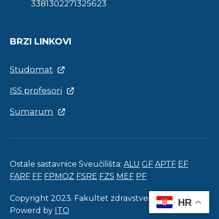
3381302271325623
BRZI LINKOVI
Studomat
ISS profesori
Sumarum
Ostale sastavnice Sveučilišta:
ALU
GF
APTF
EF
FARF
FF
FPMOZ
FSRE
FZS
MEF
PF
Copyright 2023. Fakultet zdravstvenih studija.
HR
Powerd by
ITO