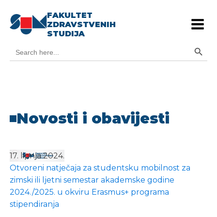
FAKULTET
ZDRAVSTVENIH
STUDIJA
Search Button
Search
for:
Novosti i obavijesti
17. lipnja 2024.
Otvoreni natječaja za studentsku mobilnost za
zimski ili ljetni semestar akademske godine
2024./2025. u okviru Erasmus+ programa
stipendiranja