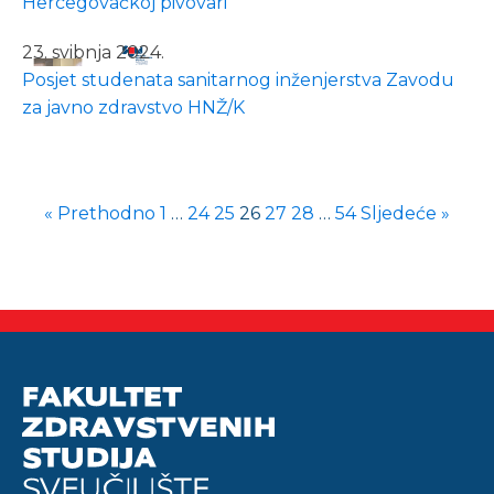
Hercegovačkoj pivovari
23. svibnja 2024.
Posjet studenata sanitarnog inženjerstva Zavodu
za javno zdravstvo HNŽ/K
« Prethodno
1
…
24
25
26
27
28
…
54
Sljedeće »