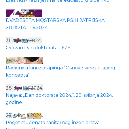
Erasmus+ razmjeni na Veleučilištu u Šibeniku
31. svibnja 2024.
DVADESETA MOSTARSKA PSIHIJATRIJSKA
SUBOTA - 1.6.2024
31. svibnja 2024.
Održan Dan doktorata - FZS
28. svibnja 2024.
Radionica kineziotapinga "Osnove kineziotaping
koncepta"
28. svibnja 2024.
Najava: „Dan doktorata 2024.“, 29. svibnja 2024.
godine
23. svibnja 2024.
Posjet studenata sanitarnog inženjerstva