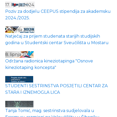
17. lipnja 2024.
Poziv za dodjelu CEEPUS stipendija za akademsku
2024./2025.
17. lipnja 2024.
Natječaj za prijem studenata starijih studijskih
godina u Studentski centar Sveučilišta u Mostaru
8. lipnja 2024.
Održana radionica kineziotapinga "Osnove
kineziotaping koncepta"
6. lipnja 2024.
STUDENTI SESTRINSTVA POSJETILI CENTAR ZA
STARA I IZNEMOGLA LICA
4. lipnja 2024.
Tanja Tomić, mag. sestrinstva sudjelovala u