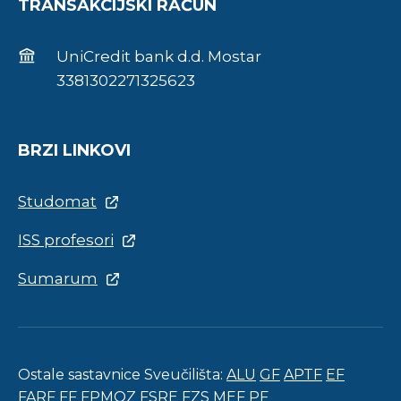
TRANSAKCIJSKI RAČUN
UniCredit bank d.d. Mostar
3381302271325623
BRZI LINKOVI
Studomat
ISS profesori
Sumarum
Ostale sastavnice Sveučilišta:
ALU
GF
APTF
EF
FARF
FF
FPMOZ
FSRE
FZS
MEF
PF