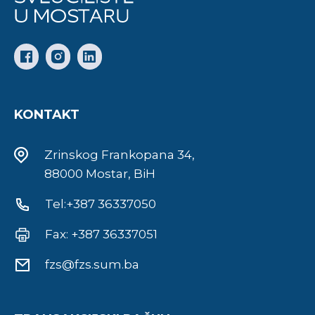
KONTAKT
Zrinskog Frankopana 34,
88000 Mostar, BiH
Tel:+387 36337050
Fax: +387 36337051
fzs@fzs.sum.ba