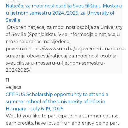
Natječaj za mobilnost osoblja Sveučilišta u Mostaru
u ljetnom semestru 2024./2025. za University of
Seville
Otvoren natječaj za mobilnost osoblja za University
of Seville (Španjolska). Više informacija o natječaju
može se pronaći na sljedećoj
poveznici https://www.sum.ba/objave/medunarodna-
suradnja-obavijesti/natjecaj-za-mobilnost-osoblja-
sveucilista-u-mostaru-u-ljetnom-semestru-
20242025/.
11
veljača
CEEPUS Scholarship opportunity to attend a
summer school of the Univeresity of Pécs in
Hungary - July 6-19, 2025
Would you like to participate in a summer course,
earn credits, have lots of fun and enjoy being part