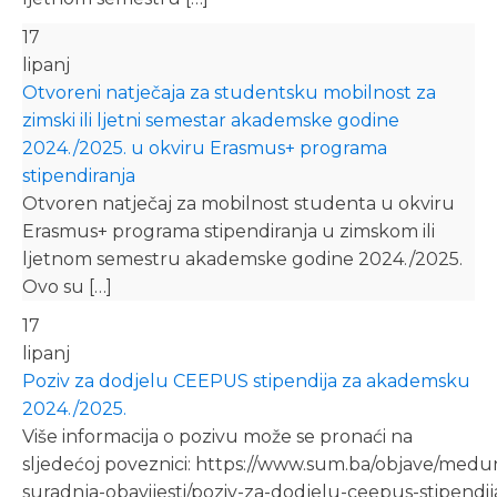
17
lipanj
Otvoreni natječaja za studentsku mobilnost za
zimski ili ljetni semestar akademske godine
2024./2025. u okviru Erasmus+ programa
stipendiranja
Otvoren natječaj za mobilnost studenta u okviru
Erasmus+ programa stipendiranja u zimskom ili
ljetnom semestru akademske godine 2024./2025.
Ovo su […]
17
lipanj
Poziv za dodjelu CEEPUS stipendija za akademsku
2024./2025.
Više informacija o pozivu može se pronaći na
sljedećoj poveznici: https://www.sum.ba/objave/med
suradnja-obavijesti/poziv-za-dodjelu-ceepus-stipendij