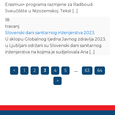
Erasmus+ programa razmjene za Radboud
Sveučilište u Nizozemskoj. Tekst […]
18
travanj
Slovenski dani sanitarnog inženjerstva 2023.
U sklopu Globalnog tjedna Javnog zdravlja 2023.
u Ljubljani održani su Slovenski dani sanitarnog
inženjerstva na kojima je sudjelovala Ana […]
<
1
2
3
4
5
…
63
64
>