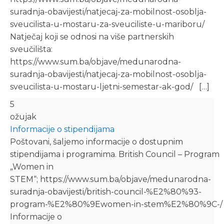
suradnja-obavijesti/natjecaj-za-mobilnost-osoblja-
sveucilista-u-mostaru-za-sveuciliste-u-mariboru/
Natječaj koji se odnosi na više partnerskih
sveučilišta:
https://www.sum.ba/objave/medunarodna-
suradnja-obavijesti/natjecaj-za-mobilnost-osoblja-
sveucilista-u-mostaru-ljetni-semestar-ak-god/ […]
5
ožujak
Informacije o stipendijama
Poštovani, šaljemo informacije o dostupnim
stipendijama i programima. British Council – Program
„Women in
STEM“; https://www.sum.ba/objave/medunarodna-
suradnja-obavijesti/british-council-%E2%80%93-
program-%E2%80%9Ewomen-in-stem%E2%80%9C-/
Informacije o