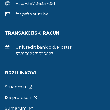
Fax: +387 36337051
fzs@fzs.sum.ba
TRANSAKCIJSKI RAČUN
UniCredit bank d.d. Mostar
3381302271325623
BRZI LINKOVI
Studomat
ISS profesori
Sumarum