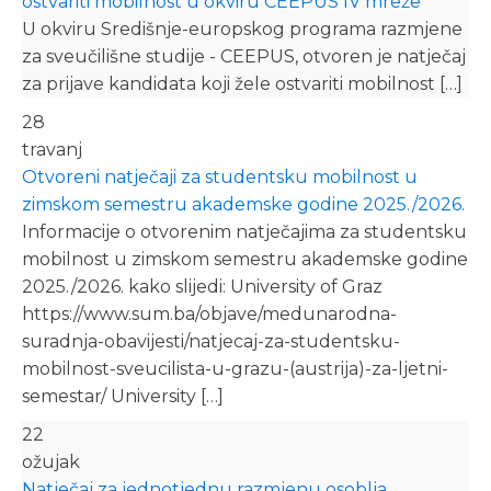
ostvariti mobilnost u okviru CEEPUS IV mreže
U okviru Središnje-europskog programa razmjene
za sveučilišne studije - CEEPUS, otvoren je natječaj
za prijave kandidata koji žele ostvariti mobilnost […]
28
travanj
Otvoreni natječaji za studentsku mobilnost u
zimskom semestru akademske godine 2025./2026.
Informacije o otvorenim natječajima za studentsku
mobilnost u zimskom semestru akademske godine
2025./2026. kako slijedi: University of Graz
https://www.sum.ba/objave/medunarodna-
suradnja-obavijesti/natjecaj-za-studentsku-
mobilnost-sveucilista-u-grazu-(austrija)-za-ljetni-
semestar/ University […]
22
ožujak
Natječaj za jednotjednu razmjenu osoblja