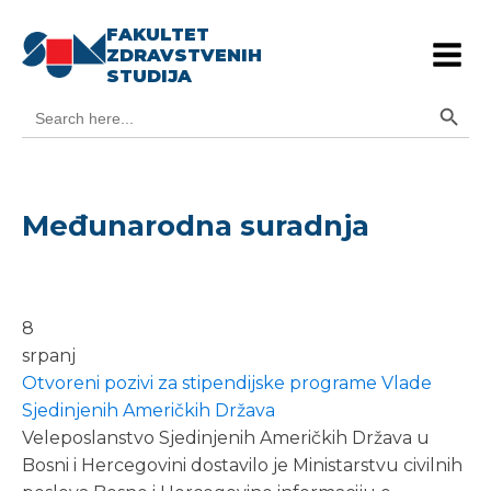
FAKULTET
ZDRAVSTVENIH
STUDIJA
Search Button
Search
for:
Međunarodna suradnja
8
srpanj
Otvoreni pozivi za stipendijske programe Vlade
Sjedinjenih Američkih Država
Veleposlanstvo Sjedinjenih Američkih Država u
Bosni i Hercegovini dostavilo je Ministarstvu civilnih