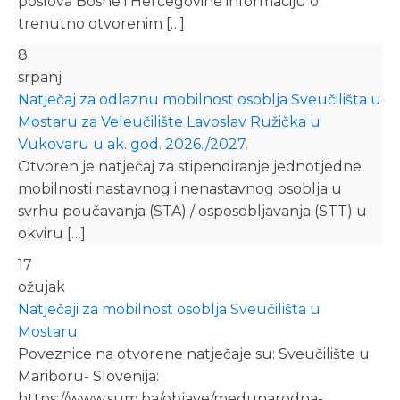
poslova Bosne i Hercegovine informaciju o
trenutno otvorenim […]
8
srpanj
Natječaj za odlaznu mobilnost osoblja Sveučilišta u
Mostaru za Veleučilište Lavoslav Ružička u
Vukovaru u ak. god. 2026./2027.
Otvoren je natječaj za stipendiranje jednotjedne
mobilnosti nastavnog i nenastavnog osoblja u
svrhu poučavanja (STA) / osposobljavanja (STT) u
okviru […]
17
ožujak
Natječaji za mobilnost osoblja Sveučilišta u
Mostaru
Poveznice na otvorene natječaje su: Sveučilište u
Mariboru- Slovenija:
https://www.sum.ba/objave/medunarodna-