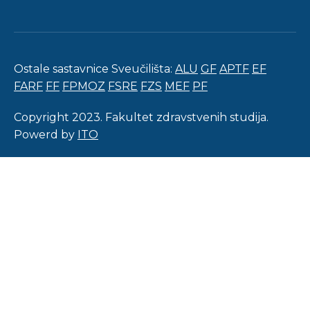
Ostale sastavnice Sveučilišta:
ALU
GF
APTF
EF
FARF
FF
FPMOZ
FSRE
FZS
MEF
PF
Copyright 2023. Fakultet zdravstvenih studija.
Powerd by
ITO