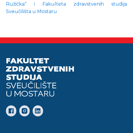
Ružička“ i Fakulteta zdravstvenih studija
Sveučilišta u Mostaru