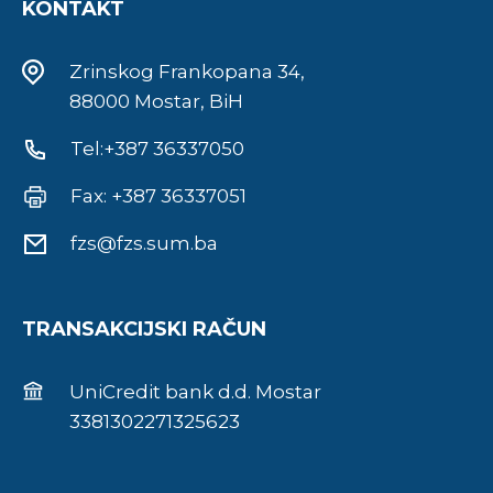
KONTAKT
Zrinskog Frankopana 34,
88000 Mostar, BiH
Tel:+387 36337050
Fax: +387 36337051
fzs@fzs.sum.ba
TRANSAKCIJSKI RAČUN
UniCredit bank d.d. Mostar
3381302271325623